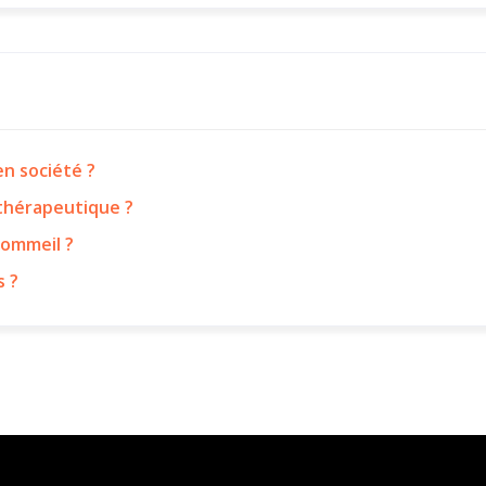
n société ?
 thérapeutique ?
sommeil ?
s ?