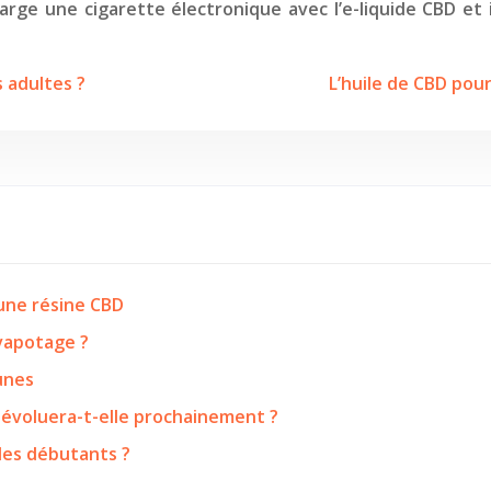
ge une cigarette électronique avec l’e-liquide CBD et il s
 adultes ?
L’huile de CBD pour
’une résine CBD
 vapotage ?
eunes
 évoluera-t-elle prochainement ?
les débutants ?