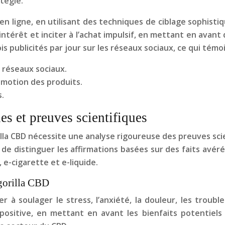
tégie.
 en ligne, en utilisant des techniques de ciblage sophis
intérêt et inciter à l’achat impulsif, en mettant en avan
 publicités par jour sur les réseaux sociaux, ce qui témo
s réseaux sociaux.
omotion des produits.
s.
s et preuves scientifiques
lla CBD nécessite une analyse rigoureuse des preuves sci
l de distinguer les affirmations basées sur des faits avér
e-cigarette et e-liquide.
 gorilla CBD
r à soulager le stress, l’anxiété, la douleur, les troub
ositive, en mettant en avant les bienfaits potentiels