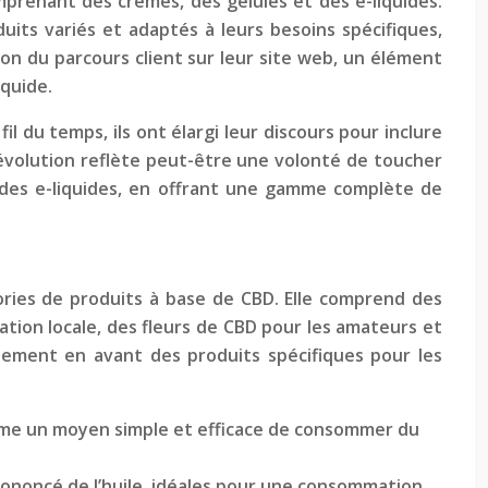
prenant des crèmes, des gélules et des e-liquides.
ts variés et adaptés à leurs besoins spécifiques,
on du parcours client sur leur site web, un élément
iquide.
il du temps, ils ont élargi leur discours pour inclure
e évolution reflète peut-être une volonté de toucher
 des e-liquides, en offrant une gamme complète de
ries de produits à base de CBD. Elle comprend des
tion locale, des fleurs de CBD pour les amateurs et
alement en avant des produits spécifiques pour les
omme un moyen simple et efficace de consommer du
prononcé de l’huile, idéales pour une consommation