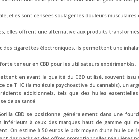
le, elles sont censées soulager les douleurs musculaires et
tés, elles offrent une alternative aux produits transfor
vec des cigarettes électroniques, ils permettent une inhal
forte teneur en CBD pour les utilisateurs expérimentés.
ttent en avant la qualité du CBD utilisé, souvent issu d
nce de THC (la molécule psychoactive du cannabis), un a
édients additionnels, tels que des huiles essentielles
use de sa santé.
Gorilla CBD se positionne généralement dans une four
 inférieurs à ceux des marques haut de gamme qui mette
ent. On estime à 50 euros le prix moyen d’une huile de 
nt des packs et des offres promotionnelles régulières pour