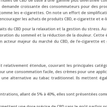
d’huiles de CBD de base à une gamme plus diversifiée com
la demande croissante des consommateurs pour des produi
omme les e-cigarettes. On note un effort de simplificati
 encourager les achats de produits CBD, e-cigarette et e-l
its du CBD pour la relaxation et la gestion du stress. Au f
élioration du sommeil et la réduction de la douleur. Cett
un acteur majeur du marché du CBD, de l’e-cigarette et
t relativement étendue, couvrant les principales catégo
pour une consommation facile, des crèmes pour une applica
 une alternative au tabac traditionnel. Ils mettent ég
centrations, allant de 5% à 40%, elles sont présentées c
permettent une dose précise de CBD sans le goût parfois 