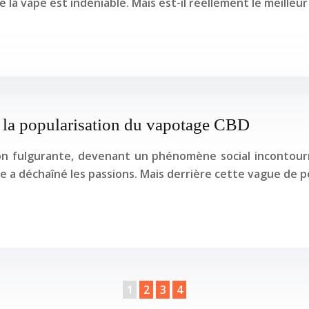
a vape est indéniable. Mais est-il réellement le meilleu
e la popularisation du vapotage CBD
n fulgurante, devenant un phénomène social incontourna
e a déchaîné les passions. Mais derrière cette vague de p
1
2
3
4