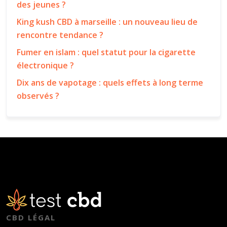
des jeunes ?
King kush CBD à marseille : un nouveau lieu de
rencontre tendance ?
Fumer en islam : quel statut pour la cigarette
électronique ?
Dix ans de vapotage : quels effets à long terme
observés ?
CBD LÉGAL