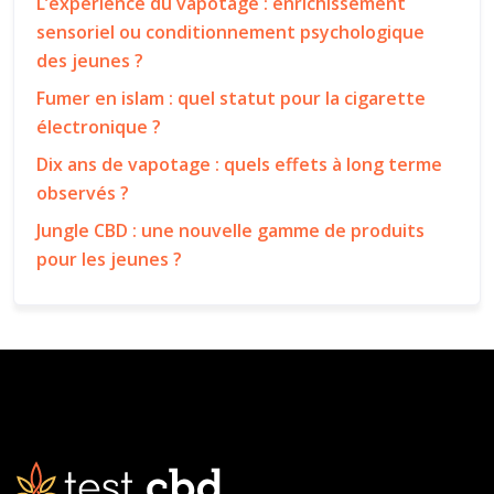
L’expérience du vapotage : enrichissement
sensoriel ou conditionnement psychologique
des jeunes ?
Fumer en islam : quel statut pour la cigarette
électronique ?
Dix ans de vapotage : quels effets à long terme
observés ?
Jungle CBD : une nouvelle gamme de produits
pour les jeunes ?