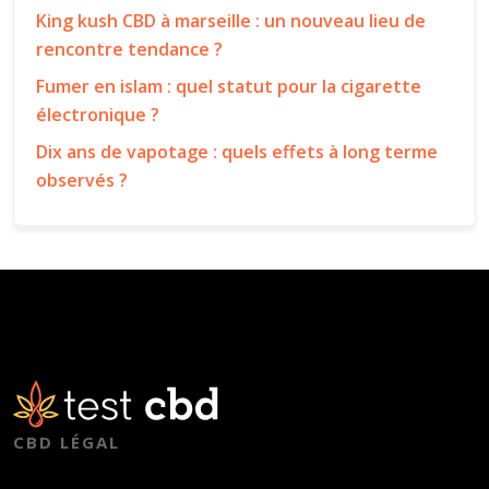
King kush CBD à marseille : un nouveau lieu de
rencontre tendance ?
Fumer en islam : quel statut pour la cigarette
électronique ?
Dix ans de vapotage : quels effets à long terme
observés ?
CBD LÉGAL