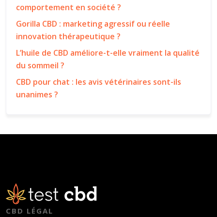
comportement en société ?
Gorilla CBD : marketing agressif ou réelle
innovation thérapeutique ?
L’huile de CBD améliore-t-elle vraiment la qualité
du sommeil ?
CBD pour chat : les avis vétérinaires sont-ils
unanimes ?
CBD LÉGAL