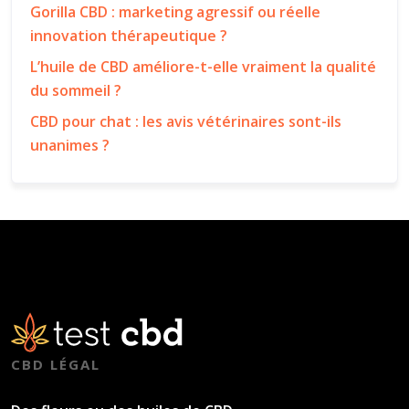
Gorilla CBD : marketing agressif ou réelle
innovation thérapeutique ?
L’huile de CBD améliore-t-elle vraiment la qualité
du sommeil ?
CBD pour chat : les avis vétérinaires sont-ils
unanimes ?
CBD LÉGAL