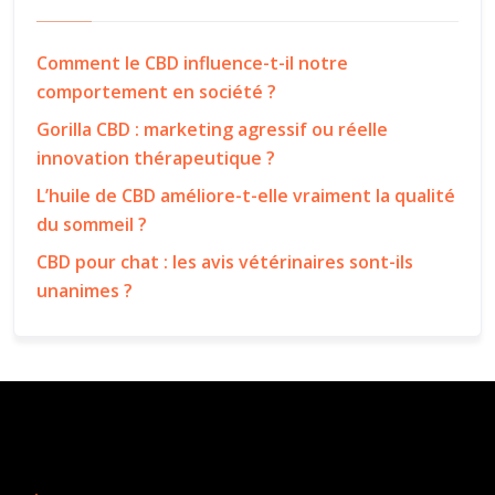
Comment le CBD influence-t-il notre
comportement en société ?
Gorilla CBD : marketing agressif ou réelle
innovation thérapeutique ?
L’huile de CBD améliore-t-elle vraiment la qualité
du sommeil ?
CBD pour chat : les avis vétérinaires sont-ils
unanimes ?