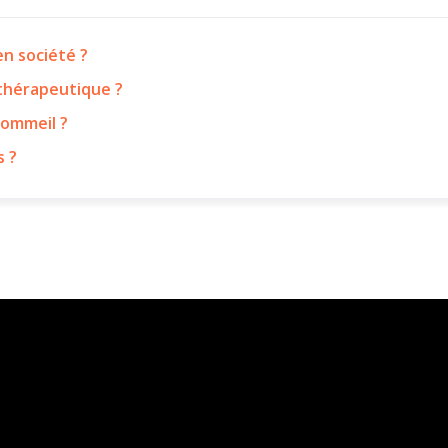
n société ?
 thérapeutique ?
sommeil ?
s ?