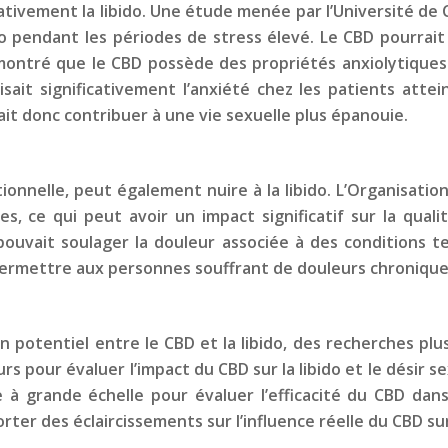
ativement la libido. Une étude menée par l’Université de
o pendant les périodes de stress élevé. Le CBD pourrait a
t montré que le CBD possède des propriétés anxiolytiques
it significativement l’anxiété chez les patients attein
rait donc contribuer à une vie sexuelle plus épanouie.
ionnelle, peut également nuire à la libido. L’Organisati
s, ce qui peut avoir un impact significatif sur la qual
uvait soulager la douleur associée à des conditions tell
 permettre aux personnes souffrant de douleurs chronique
n potentiel entre le CBD et la libido, des recherches pl
rs pour évaluer l’impact du CBD sur la libido et le désir s
à grande échelle pour évaluer l’efficacité du CBD dans 
er des éclaircissements sur l’influence réelle du CBD sur 