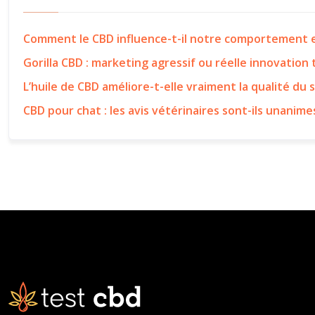
Comment le CBD influence-t-il notre comportement e
Gorilla CBD : marketing agressif ou réelle innovation
L’huile de CBD améliore-t-elle vraiment la qualité du 
CBD pour chat : les avis vétérinaires sont-ils unanime