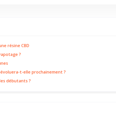
’une résine CBD
 vapotage ?
eunes
 évoluera-t-elle prochainement ?
les débutants ?