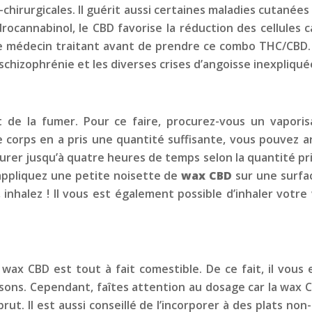
chirurgicales. Il guérit aussi certaines maladies cutanées
drocannabinol, le CBD favorise la réduction des cellules
re médecin traitant avant de prendre ce combo THC/CBD.
schizophrénie et les diverses crises d’angoisse inexpliqué
de la fumer. Pour ce faire, procurez-vous un vaporisat
corps en a pris une quantité suffisante, vous pouvez ar
rer jusqu’à quatre heures de temps selon la quantité pris
appliquez une petite noisette de
wax CBD
sur une surfa
, inhalez ! Il vous est également possible d’inhaler votr
a wax CBD est tout à fait comestible. De ce fait, il vou
sons. Cependant, faîtes attention au dosage car la wax 
brut. Il est aussi conseillé de l’incorporer à des plats no