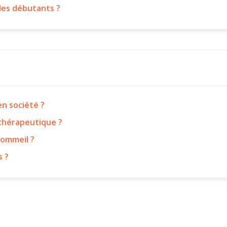
les débutants ?
n société ?
 thérapeutique ?
sommeil ?
s ?