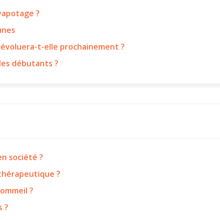
 vapotage ?
eunes
 évoluera-t-elle prochainement ?
les débutants ?
n société ?
 thérapeutique ?
sommeil ?
s ?