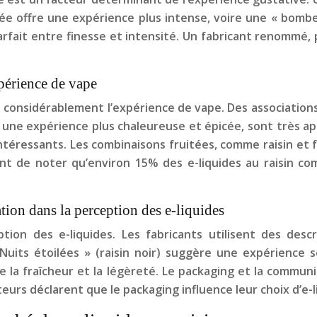
vée offre une expérience plus intense, voire une « bomb
parfait entre finesse et intensité. Un fabricant renommé,
xpérience de vape
it considérablement l’expérience de vape. Des associatio
ur une expérience plus chaleureuse et épicée, sont très a
 intéressants. Les combinaisons fruitées, comme raisin et 
tant de noter qu’environ 15% des e-liquides au raisin 
tion dans la perception des e-liquides
ion des e-liquides. Les fabricants utilisent des des
Nuits étoilées » (raisin noir) suggère une expérience s
e la fraîcheur et la légèreté. Le packaging et la commu
s déclarent que le packaging influence leur choix d’e-l