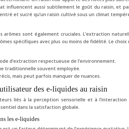
imat influencent aussi subtilement le goût du raisin, et pa
centré et sucré qu’un raisin cultivé sous un climat tempé
s arômes sont également cruciales. L’extraction naturell
mes spécifiques avec plus ou moins de fidélité. Le choix
hode d’extraction respectueuse de l’environnement.
que traditionnelle souvent employée.
récis, mais peut parfois manquer de nuances.
tilisateur des e-liquides au raisin
rs liés à la perception sensorielle et à l’interaction a
sentiel dans la satisfaction globale.
s les e-liquides
ide est un facteur déterminant de l’expérience gustative.