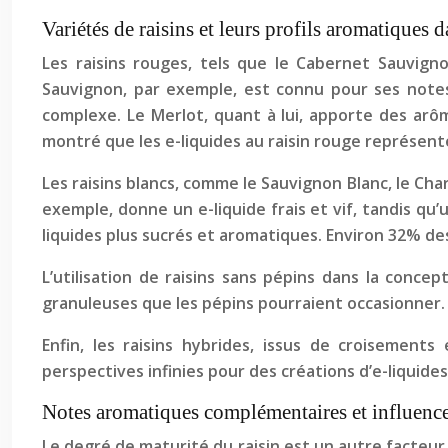
Variétés de raisins et leurs profils aromatiques d
Les raisins rouges, tels que le Cabernet Sauvigno
Sauvignon, par exemple, est connu pour ses notes 
complexe. Le Merlot, quant à lui, apporte des arô
montré que les e-liquides au raisin rouge représent
Les raisins blancs, comme le Sauvignon Blanc, le Char
exemple, donne un e-liquide frais et vif, tandis q
liquides plus sucrés et aromatiques. Environ 32% des
L’utilisation de raisins sans pépins dans la conce
granuleuses que les pépins pourraient occasionner.
Enfin, les raisins hybrides, issus de croisement
perspectives infinies pour des créations d’e-liquide
Notes aromatiques complémentaires et influence d
Le degré de maturité du raisin est un autre facteur