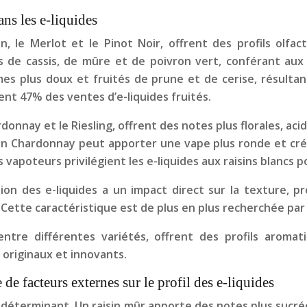
ans les e-liquides
n, le Merlot et le Pinot Noir, offrent des profils olfac
de cassis, de mûre et de poivron vert, conférant aux e
mes plus doux et fruités de prune et de cerise, résult
ent 47% des ventes d’e-liquides fruités.
donnay et le Riesling, offrent des notes plus florales, ac
u’un Chardonnay peut apporter une vape plus ronde et cré
 vapoteurs privilégient les e-liquides aux raisins blancs 
ption des e-liquides a un impact direct sur la texture, p
 Cette caractéristique est de plus en plus recherchée pa
s entre différentes variétés, offrent des profils aroma
s originaux et innovants.
e facteurs externes sur le profil des e-liquides
 déterminant. Un raisin mûr apporte des notes plus sucré