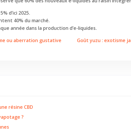
 observe que 60% des nouveaux e-liquides au raisin intèg
5% d’ici 2025.
entent 40% du marché.
haque année dans la production d’e-liquides.
rême ou aberration gustative
Goût yuzu : exotisme j
’une résine CBD
 vapotage ?
eunes