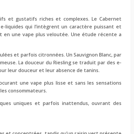
tifs et gustatifs riches et complexes. Le Cabernet
-liquides qui l’intègrent un caractère puissant et
ant en une vape plus veloutée. Une étude récente a
idulées et parfois citronnées. Un Sauvignon Blanc, par
meuse. La douceur du Riesling se traduit par des e-
pour leur douceur et leur absence de tanins.
rocurant une vape plus lisse et sans les sensations
r les consommateurs.
tiques uniques et parfois inattendus, ouvrant des
es et concentrées, tandis qu’un raisin vert présente