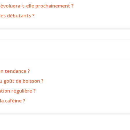
 évoluera-t-elle prochainement ?
les débutants ?
on tendance ?
au goût de boisson ?
ation régulière ?
la caféine ?