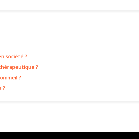
n société ?
 thérapeutique ?
sommeil ?
s ?