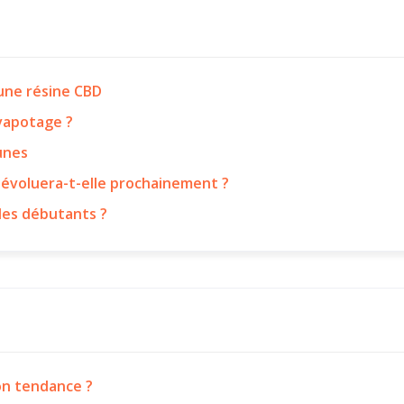
’une résine CBD
 vapotage ?
eunes
 évoluera-t-elle prochainement ?
les débutants ?
on tendance ?