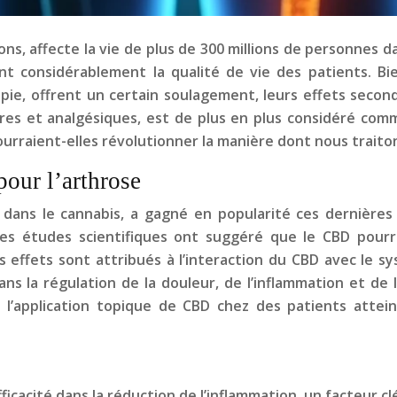
ons, affecte la vie de plus de 300 millions de personnes d
nt considérablement la qualité de vie des patients. B
ie, offrent un certain soulagement, leurs effets second
ires et analgésiques, est de plus en plus considéré com
rraient-elles révolutionner la manière dont nous traiton
our l’arthrose
dans le cannabis, a gagné en popularité ces dernières
es études scientifiques ont suggéré que le CBD pourrai
Ces effets sont attribués à l’interaction du CBD avec l
s la régulation de la douleur, de l’inflammation et de 
’application topique de CBD chez des patients attei
icacité dans la réduction de l’inflammation, un facteur c