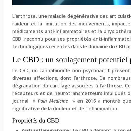
L’arthrose, une maladie dégénérative des articulati
raideur et la limitation des mouvements, impacte
médicaments anti-inflammatoires et la physiothérap
CBD, reconnu pour ses propriétés anti-inflammato
technologiques récentes dans le domaine du CBD pou
Le CBD : un soulagement potentiel p
Le CBD, un cannabinoïde non psychoactif présent 
diverses affections, dont l’arthrose. De nombreus
dégradation du cartilage associées à l’arthrose. 
récepteurs et de neurotransmetteurs impliqués dan
journal »
Pain Medicine
» en 2016 a montré que l
significative de la douleur et de l’inflammation.
Propriétés du CBD
Anti-inflammatoire :
Le CBD a démontré son eff