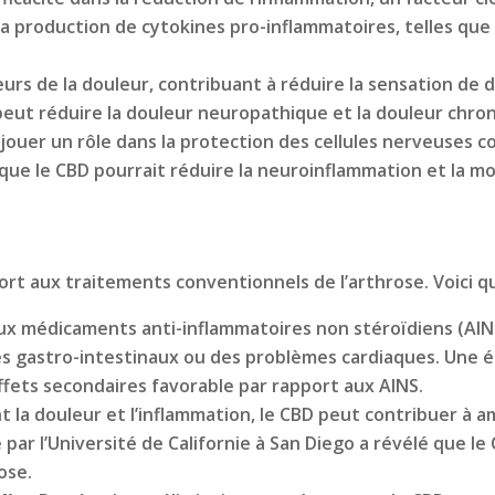
la production de cytokines pro-inflammatoires, telles que l
urs de la douleur, contribuant à réduire la sensation de d
ut réduire la douleur neuropathique et la douleur chroniq
ouer un rôle dans la protection des cellules nerveuses c
e le CBD pourrait réduire la neuroinflammation et la mort
t aux traitements conventionnels de l’arthrose. Voici qu
x médicaments anti-inflammatoires non stéroïdiens (AINS)
les gastro-intestinaux ou des problèmes cardiaques. Une 
effets secondaires favorable par rapport aux AINS.
t la douleur et l’inflammation, le CBD peut contribuer à am
r l’Université de Californie à San Diego a révélé que le C
ose.