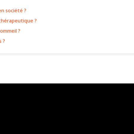
n société ?
 thérapeutique ?
sommeil ?
s ?