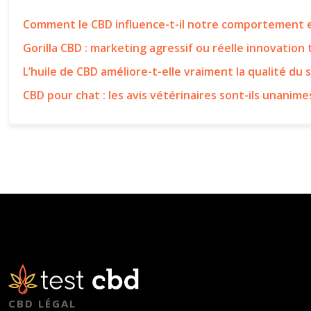
Comment le CBD influence-t-il notre comportement e
Gorilla CBD : marketing agressif ou réelle innovation
L’huile de CBD améliore-t-elle vraiment la qualité du 
CBD pour chat : les avis vétérinaires sont-ils unanime
CBD LÉGAL