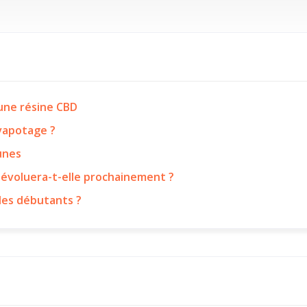
’une résine CBD
 vapotage ?
eunes
 évoluera-t-elle prochainement ?
les débutants ?