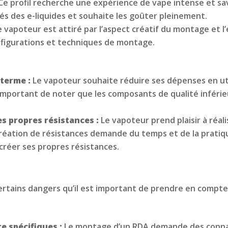
Ce profil recherche une expérience de vape intense et s
tés des e-liquides et souhaite les goûter pleinement.
e vapoteur est attiré par l’aspect créatif du montage et l’
onfigurations et techniques de montage.
 terme :
Le vapoteur souhaite réduire ses dépenses en util
t important de noter que les composants de qualité inféri
ses propres résistances :
Le vapoteur prend plaisir à réal
 création de résistances demande du temps et de la pratiqu
réer ses propres résistances.
ertains dangers qu’il est important de prendre en compte
e spécifiques :
Le montage d’un RDA demande des connai