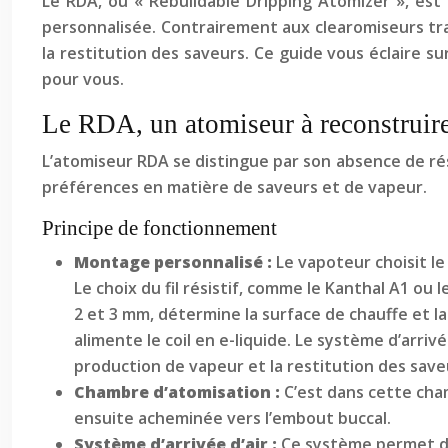
Le RDA, ou « Rebuildable Dripping Atomizer », es
personnalisée. Contrairement aux clearomiseurs trad
la restitution des saveurs. Ce guide vous éclaire su
pour vous.
Le RDA, un atomiseur à reconstruir
L’atomiseur RDA se distingue par son absence de rés
préférences en matière de saveurs et de vapeur.
Principe de fonctionnement
Montage personnalisé :
Le vapoteur choisit le 
Le choix du fil résistif, comme le Kanthal A1 ou 
2 et 3 mm, détermine la surface de chauffe et la
alimente le coil en e-liquide. Le système d’arriv
production de vapeur et la restitution des save
Chambre d’atomisation :
C’est dans cette cha
ensuite acheminée vers l’embout buccal.
Système d’arrivée d’air :
Ce système permet de 