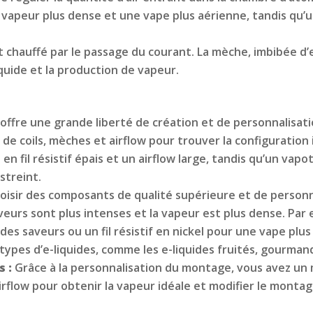
e vapeur plus dense et une vape plus aérienne, tandis qu’
 est chauffé par le passage du courant. La mèche, imbibée d’e-
iquide et la production de vapeur.
offre une grande liberté de création et de personnalisat
s de coils, mèches et airflow pour trouver la configuratio
n fil résistif épais et un airflow large, tandis qu’un vap
streint.
choisir des composants de qualité supérieure et de perso
eurs sont plus intenses et la vapeur est plus dense. Par e
des saveurs ou un fil résistif en nickel pour une vape plus
ypes d’e-liquides, comme les e-liquides fruités, gourman
s :
Grâce à la personnalisation du montage, vous avez un m
irflow pour obtenir la vapeur idéale et modifier le monta