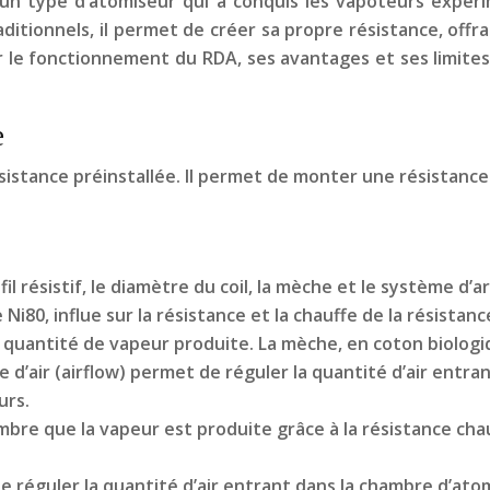
t un type d’atomiseur qui a conquis les vapoteurs expér
itionnels, il permet de créer sa propre résistance, offr
r le fonctionnement du RDA, ses avantages et ses limites,
e
istance préinstallée. Il permet de monter une résistance
fil résistif, le diamètre du coil, la mèche et le système d’a
le Ni80, influe sur la résistance et la chauffe de la résist
 quantité de vapeur produite. La mèche, en coton biologiq
ée d’air (airflow) permet de réguler la quantité d’air entra
urs.
mbre que la vapeur est produite grâce à la résistance cha
réguler la quantité d’air entrant dans la chambre d’atomi