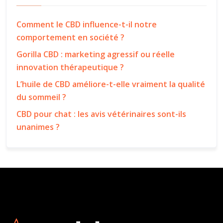
Comment le CBD influence-t-il notre
comportement en société ?
Gorilla CBD : marketing agressif ou réelle
innovation thérapeutique ?
L’huile de CBD améliore-t-elle vraiment la qualité
du sommeil ?
CBD pour chat : les avis vétérinaires sont-ils
unanimes ?